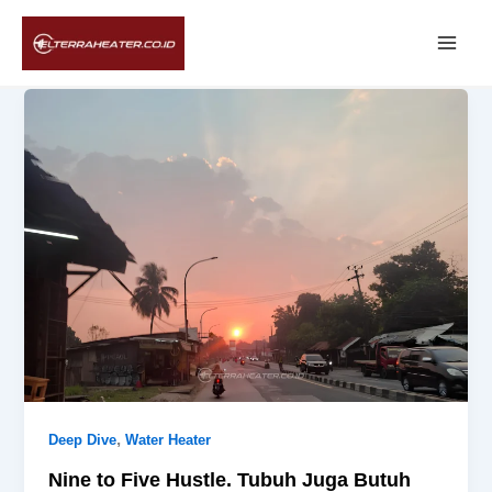
Lewati
ke
konten
,
Deep Dive
Water Heater
Nine to Five Hustle. Tubuh Juga Butuh