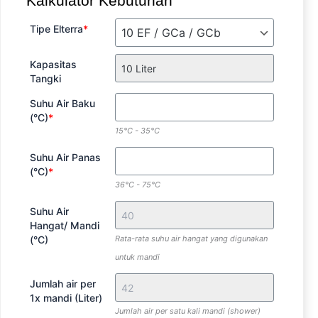
Kalkulator Kebutuhan
Tipe Elterra
*
Kapasitas
Tangki
Suhu Air Baku
(°C)
*
15°C - 35°C
Suhu Air Panas
(°C)
*
36°C - 75°C
Suhu Air
Hangat/ Mandi
(°C)
Rata-rata suhu air hangat yang digunakan
untuk mandi
Jumlah air per
1x mandi (Liter)
Jumlah air per satu kali mandi (shower)