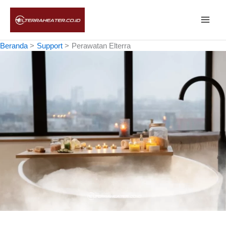
Lewati
ke
konten
Beranda
Support
Perawatan Elterra