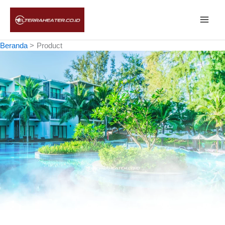
Lewati
ke
konten
Beranda
Product